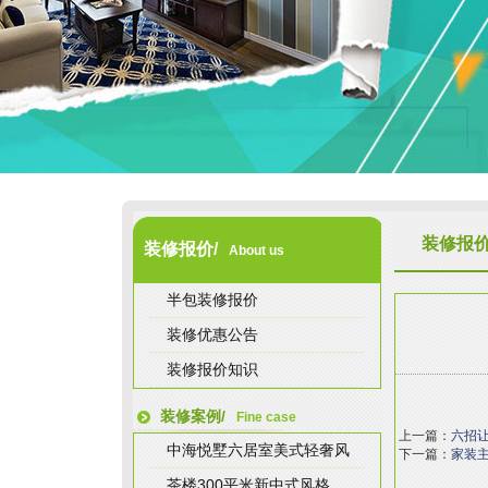
装修报
装修报价/
About us
半包装修报价
装修优惠公告
装修报价知识
装修案例/
Fine case
上一篇：
六招
中海悦墅六居室美式轻奢风
下一篇：
家装
茶楼300平米新中式风格