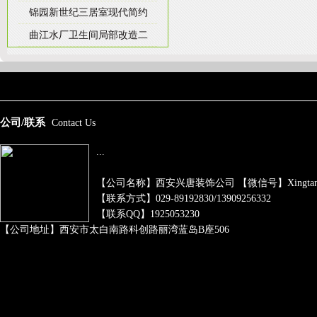
锦园新世纪三居室现代简约
曲江水厂卫生间局部改造二
友情链接：
瓷砖加盟
孝感装修网
舞台租赁LED屏
南昌写字楼租赁
西安装
公司/联系
Contact Us
建筑设计优化
四合院装修
...
【公司名称】西安兴唐装饰公司 【微信号】xingtangzh
【联系方式】029-89192830/13909256332
【联系QQ】1925053230
【公司地址】西安市太白南路科创路丽湾蓝岛B座506