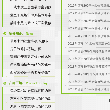
2019年西安260平米装修预算
日式木质三居室装修案例效
2019年西安270平米装修预算
蓝色阳光地中海风格装修案
2019年西安280平米装修预算
韵味十足的新中式三室装修
2019年西安290平米装修预算
装修知识/
News
2019年西安300平米装修预算
装修中的注意事项,装修前
2018年西安半包装修预算清单/
房子装修技巧与步骤
2018年西安60平米装修预算清
请问西安哪家装修公司比较
2018年西安70平米装修预算清
怎么选择适合自己的装修公
2018年西安80平米装修预算清
西安装修房子需要多少钱?
2018年西安90平米装修预算清
2018年西安100平米装修预算
在建工地/
Product display
2018年西安110平米装修预算
缤纷南郡两居室现代简约旧
东尚小区复式现代简约局部
[
鸿景花园复式现代简约风格