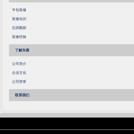
半包装修
装修知识
旧房翻新
装修经验
了解兴唐
公司简介
企业文化
公司荣誉
联系我们
友情链接：
淄博装饰公司
天津装修网
西安别墅
成都别墅装修
别墅样板间
高低压开关柜通电试验台