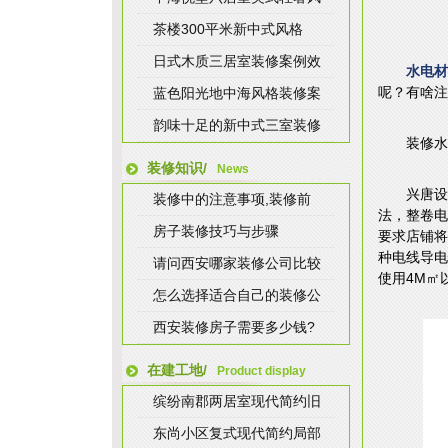
茶楼300平米新中式风格
日式木质三居室装修案例效
水电材
呢？有啥注
蓝色阳光地中海风格装修案
韵味十足的新中式三室装修
装修水
装修知识/
News
兴唐设
装修中的注意事项,装修前
法，整卷电
房子装修技巧与步骤
要求店铺将
种电线导电
请问西安哪家装修公司比较
使用4M㎡
怎么选择适合自己的装修公
西安装修房子需要多少钱?
在建工地/
Product display
缤纷南郡两居室现代简约旧
东尚小区复式现代简约局部