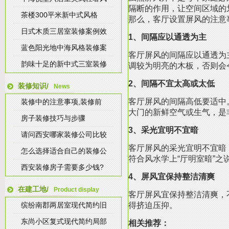
隔断的作用，让空间区域的
茶楼300平米新中式风格
那么，客厅设置屏风的注意
日式木质三居室装修案例效
1、间隔应以通透为主
蓝色阳光地中海风格装修案
客厅屏风的间隔应以通透为
韵味十足的新中式三室装修
调较为明亮的木板，否则会
2、间隔不宜太高或太低
装修知识/
News
客厅屏风的间隔高低要适中
装修中的注意事项,装修前
大门的新鲜空气或生气，是
房子装修技巧与步骤
3、采光宜明不宜暗
请问西安哪家装修公司比较
客厅屏风的采光宜明不宜暗
怎么选择适合自己的装修公
符合风水学上“厅明室暗”之
西安装修房子需要多少钱?
4、屏风宜保持整洁清爽
在建工地/
Product display
客厅屏风宜保持整洁清爽，
缤纷南郡两居室现代简约旧
得挤迫压抑。
东尚小区复式现代简约局部
相关推荐：