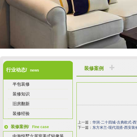
装修案例
行业动态/
news
半包装修
装修知识
旧房翻新
装修经验
上一篇：
华润·二十四城-古典欧式-
装修案例/
Fine case
下一篇：
东方米兰-现代混搭-西安装
中海悦墅六居室美式轻奢风