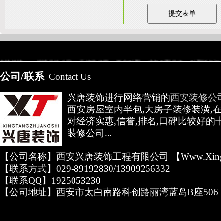
友情链接：
淄博装饰公司
天津装修网
西安别墅
成都别墅装修
别墅样板间
高低压开关柜通电试验台
公司/联系
Contact Us
兴唐装饰进行网络营销的
西安装修公
西安房屋室内半包,大房子装修装潢,
对经济实惠,信誉,排名,口碑比较好的
装修公司...
【公司名称】西安兴唐装饰工程有限公司 【www.xingta
【联系方式】029-89192830/13909256332
【联系QQ】1925053230
【公司地址】西安市太白南路科创路丽湾蓝岛B座506