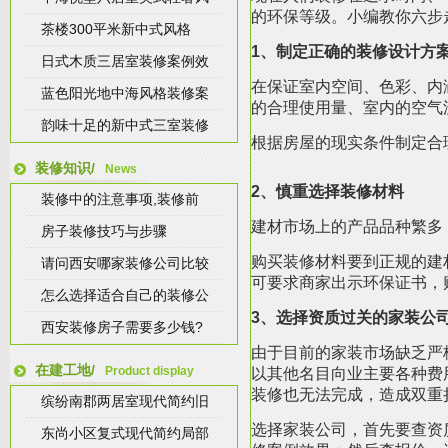
的环保等级。小编教你六步
茶楼300平米新中式风格
1、制定正确的装修设计方
日式木质三居室装修案例效
在保证室内空间、色彩、内
蓝色阳光地中海风格装修案
的合理使用量、室内的空气
韵味十足的新中式三室装修
根据房屋的现实条件制定合
装修知识/
News
2、慎重选择装修材料
装修中的注意事项,装修前
建材市场上的产品品种繁多
房子装修技巧与步骤
购买装修材料要到正规的建
请问西安哪家装修公司比较
可要求商家出示环保证书，
怎么选择适合自己的装修公
3、选择资质过关的家装公
西安装修房子需要多少钱?
由于目前的家装市场缺乏严
在建工地/
Product display
以其他名目向业主要各种费
装修也无法完成，造成双重
缤纷南郡两居室现代简约旧
选择家装公司，首先要查资
东尚小区复式现代简约局部