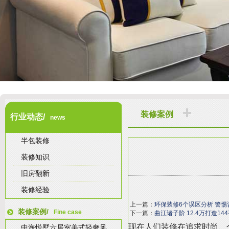
装修案例
行业动态/
news
半包装修
装修知识
旧房翻新
装修经验
上一篇：
环保装修6个误区分析 警惕
装修案例/
Fine case
下一篇：
曲江诸子阶 12.4万打造1
现在人们装修在追求时尚、
中海悦墅六居室美式轻奢风