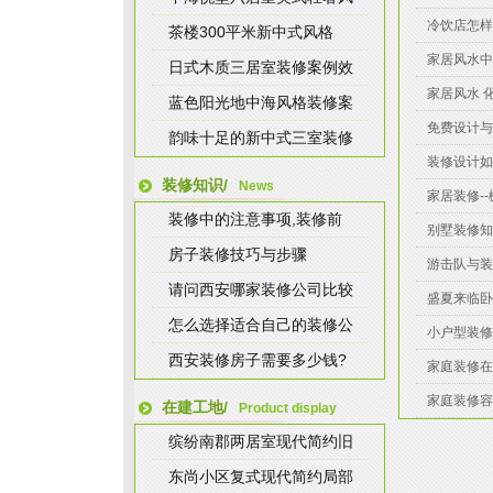
冷饮店怎样
茶楼300平米新中式风格
家居风水中
日式木质三居室装修案例效
家居风水 
蓝色阳光地中海风格装修案
免费设计与
韵味十足的新中式三室装修
装修设计如
装修知识/
News
家居装修-
装修中的注意事项,装修前
别墅装修知
房子装修技巧与步骤
游击队与装
请问西安哪家装修公司比较
盛夏来临卧
怎么选择适合自己的装修公
小户型装修
西安装修房子需要多少钱?
家庭装修在
家庭装修容
在建工地/
Product display
缤纷南郡两居室现代简约旧
东尚小区复式现代简约局部