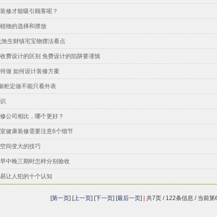
装修才能吸引顾客呢？
植物的选择和摆放
化煞生财镇宅宝物摆法看点
收费设计的区别 免费设计的陷阱要谨慎
何做 如何设计装修方案
-橱柜定做不能只看外表
识
修公司相比，哪个更好？
室健康装修需要注意6个细节
空间变大的技巧
早中晚三期时怎样分别验收
易让人犯的十个认知
[
第一页
] [
上一页
] [
下一页
] [
最后一页
]
|
共7页 / 122条信息 / 当前