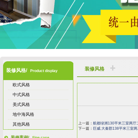
装修风格
装修风格/
Product display
欧式风格
中式风格
美式风格
地中海风格
上一篇：
航都绿洲130平米三室两
其他风格
下一篇：
巨威.大秦郡138平米三室
装修案例/
Fine case