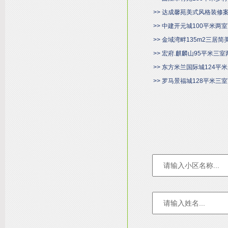
>> 达成馨苑美式风格装修
>> 中建开元城100平米
>> 金域湾畔135m2三居
>> 宏府.麒麟山95平米
>> 东方米兰国际城124
>> 罗马景福城128平米