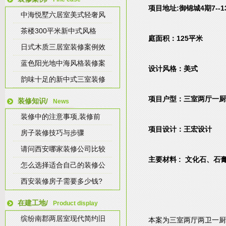
项目地址:御锦城4期7--1
中海悦墅六居室美式轻奢风
茶楼300平米新中式风格
庭面积：125平米
日式木质三居室装修案例效
蓝色阳光地中海风格装修案
设计风格：美式
韵味十足的新中式三室装修
项目户型：三室两厅一厨
装修知识/
News
装修中的注意事项,装修前
项目设计：王宏设计
房子装修技巧与步骤
请问西安哪家装修公司比较
主要材料 : 文化石、石
怎么选择适合自己的装修公
西安装修房子需要多少钱?
在建工地/
Product display
缤纷南郡两居室现代简约旧
本案为三室两厅两卫一厨