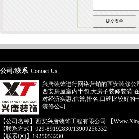
友情链接：
淄博装饰公司
天津装修网
西安别墅
成都别墅装修
别墅样板间
高低压开关柜通电试验台
陕
公司/联系
Contact Us
兴唐装饰进行网络营销的
西安装修公
西安房屋室内半包,大房子装修装潢,
对经济实惠,信誉,排名,口碑比较好的
装修公司...
【公司名称】西安兴唐装饰工程有限公司 【www.xingta
【联系方式】029-89192830/13909256332
【联系QQ】1925053230