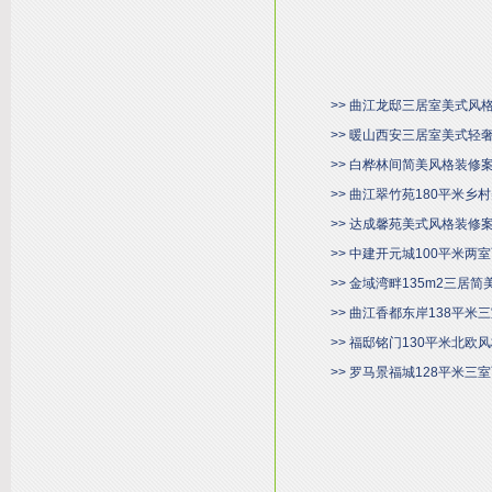
>> 曲江龙邸三居室美式风
>> 暖山西安三居室美式轻
>> 白桦林间简美风格装修
>> 曲江翠竹苑180平米
>> 达成馨苑美式风格装修
>> 中建开元城100平米
>> 金域湾畔135m2三居
>> 曲江香都东岸138平
>> 福邸铭门130平米北欧
>> 罗马景福城128平米