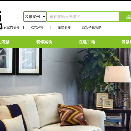
|
|
|
西安室内装修
欧式风格
别墅装修
西安半包装修
约装修
装修案例
在建工地
装修