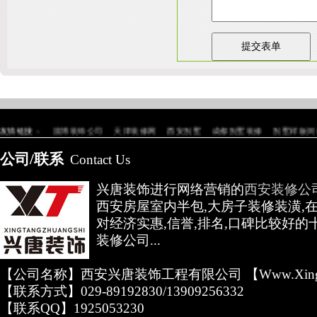
陕
友情链接：
淄博装饰公司
天津装修网
西安别墅
成都别墅装修
别墅样板间
高低压开关柜通电试验台
公司/联系
Contact Us
兴唐装饰进行网络营销的
西安装修公
西安房屋室内半包,大房子装修装潢,
对经济实惠,信誉,排名,口碑比较好的
装修公司...
【公司名称】西安兴唐装饰工程有限公司 【www.xingta
【联系方式】029-89192830/13909256332
【联系QQ】1925053230