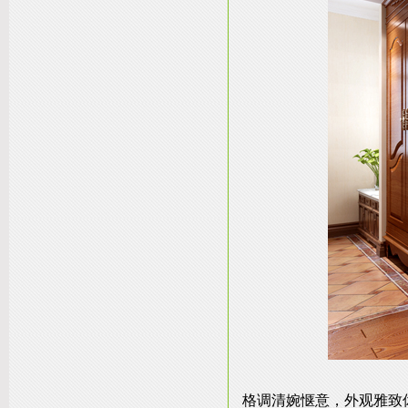
格调清婉惬意，外观雅致