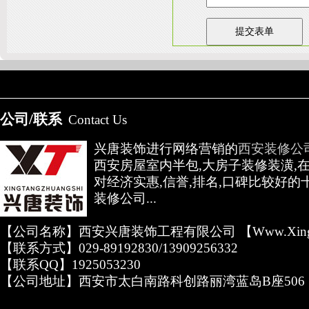
友情链接：
淄博装饰公司
天津装修网
西安别墅
成都别墅装修
别墅样板间
高低压开关柜通电试验台
公司/联系
Contact Us
兴唐装饰进行网络营销的
西安装修公
西安房屋室内半包,大房子装修装潢,
对经济实惠,信誉,排名,口碑比较好的
装修公司...
【公司名称】西安兴唐装饰工程有限公司 【www.xingta
【联系方式】029-89192830/13909256332
【联系QQ】1925053230
【公司地址】西安市太白南路科创路丽湾蓝岛B座506