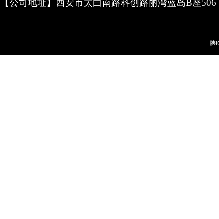
【公司地址】西安市太白南路科创路丽湾蓝岛B座506
陕I