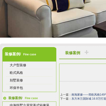
装修案例
装修案例/
Fine case
大户型装修
欧式风格
别墅装修
环保半包
上一篇：
南海家缘——简欧风格149
装修案例/
Fine case
下一篇：
东方米兰国际城 16.9万打
中海悦墅六居室美式轻奢风