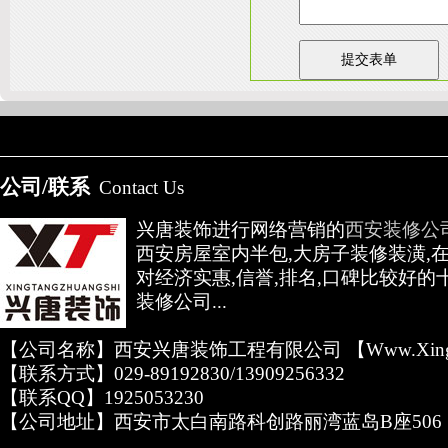
友情链接：
淄博装饰公司
天津装修网
西安别墅
成都别墅装修
别墅样板间
高低压开关柜通电试验台
公司/联系
Contact Us
兴唐装饰进行网络营销的
西安装修公
西安房屋室内半包,大房子装修装潢,
对经济实惠,信誉,排名,口碑比较好的
装修公司...
【公司名称】西安兴唐装饰工程有限公司 【www.xingta
【联系方式】029-89192830/13909256332
【联系QQ】1925053230
【公司地址】西安市太白南路科创路丽湾蓝岛B座506