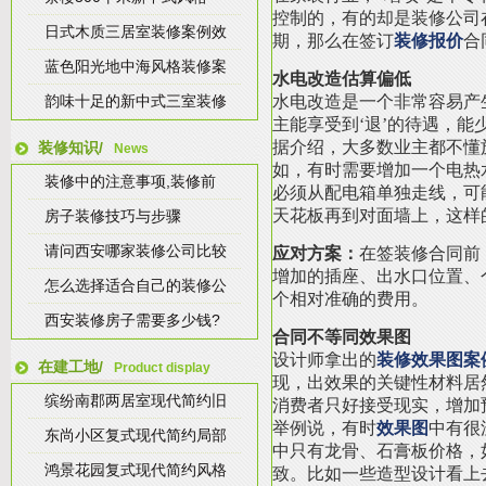
控制的，有的却是装修公司
日式木质三居室装修案例效
期，那么在签订
装修报价
合
蓝色阳光地中海风格装修案
水电改造估算偏低
韵味十足的新中式三室装修
水电改造是一个非常容易产
主能享受到‘退’的待遇，能
据介绍，大多数业主都不懂
装修知识/
News
如，有时需要增加一个电热
装修中的注意事项,装修前
必须从配电箱单独走线，可
天花板再到对面墙上，这样
房子装修技巧与步骤
请问西安哪家装修公司比较
应对方案：
在签装修合同前
增加的插座、出水口位置、
怎么选择适合自己的装修公
个相对准确的费用。
西安装修房子需要多少钱?
合同不等同效果图
设计师拿出的
装修效果图案
在建工地/
Product display
现，出效果的关键性材料居
缤纷南郡两居室现代简约旧
消费者只好接受现实，增加
举例说，有时
效果图
中有很
东尚小区复式现代简约局部
中只有龙骨、石膏板价格，
鸿景花园复式现代简约风格
致。比如一些造型设计看上