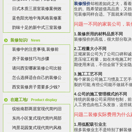
装修报价
却相差如此之大，看着
日式木质三居室装修案例效
生的。既希望超值高品质，又担
宅装修同样合适。下面就来详细
蓝色阳光地中海风格装修案
问题一不同的家装公司，
装
韵味十足的新中式三室装修
1.装修所用的材料品质不同
装修报价的高低，很大部分取决
装修知识/
News
2.工程量大小不同
装修中的注意事项,装修前
正规家装公司为了公司口碑和诚
房子装修技巧与步骤
意压缩工程量，如在水电施工时
期使用来说，不但会留下安全隐
请问西安哪家装修公司比较
3.施工工艺不同
怎么选择适合自己的装修公
每个家装公司施工习惯及工艺手
裂的可能,有些公司能不做就不做
西安装修房子需要多少钱?
4.公司的施工管理模式的不同
传统的装修公司采用转包制，前
在建工地/
Product display
人工资也由包工头发放，这些就
缤纷南郡两居室现代简约旧
问题二装修实际费用为什么
东尚小区复式现代简约局部
1.用低配吸引业主
鸿景花园复式现代简约风格
很多装修业主不是特别了解装修