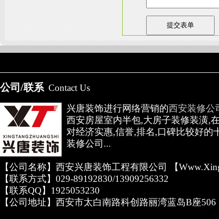
友情链接：
淄博装饰公司
天津装修网
西安别墅
成都别墅装修
别墅样板间
高低压开关柜通电试验台
公司/联系
Contact Us
兴唐装饰进行网络营销的
西安装修公
西安房屋室内半包,大房子装修装潢,
对经济实惠,信誉,排名,口碑比较好的
装修公司...
【公司名称】西安兴唐装饰工程有限公司 【www.xingta
【联系方式】029-89192830/13909256332
【联系QQ】1925053230
【公司地址】西安市太白南路科创路丽湾蓝岛B座506