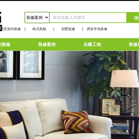
|
|
|
西安室内装修
欧式风格
别墅装修
西安半包装修
约装修
装修案例
在建工地
装修