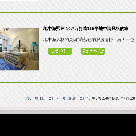
地中海熙岸 10.7万打造115平地中海风格的家
地中海风格的灵魂“蔚蓝色的浪漫情怀，海天一色、艳
[
第一页
] [
上一页
] [
下一页
] [
最后一页
]
|
43 页 / 共258条信息 当前第2