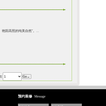
阳高照的纯美自然”。...
8页
预约装修
Message