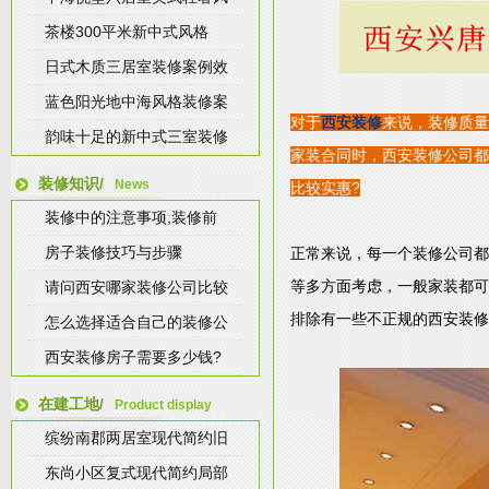
茶楼300平米新中式风格
日式木质三居室装修案例效
蓝色阳光地中海风格装修案
对于
西安装修
来说，装修质量
韵味十足的新中式三室装修
家装合同时，西安装修公司都
装修知识/
News
比较实惠?
装修中的注意事项,装修前
房子装修技巧与步骤
正常来说，每一个装修公司都
等多方面考虑，一般家装都可
请问西安哪家装修公司比较
排除有一些不正规的西安装修
怎么选择适合自己的装修公
西安装修房子需要多少钱?
在建工地/
Product display
缤纷南郡两居室现代简约旧
东尚小区复式现代简约局部