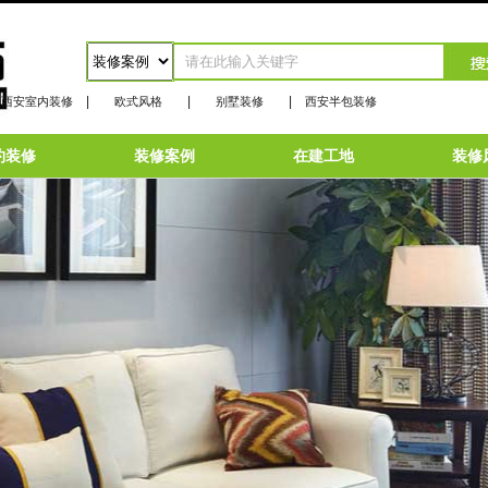
|
|
|
西安室内装修
欧式风格
别墅装修
西安半包装修
约装修
装修案例
在建工地
装修