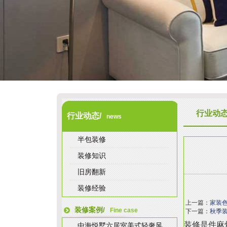
行业动
行业动态/
news
半包装修
装修知识
旧房翻新
装修经验
上一篇：
家装
装修案例/
Fine case
下一篇：
秋季
装修是件麻
中海悦墅六居室美式轻奢风