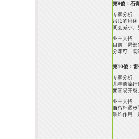
第9傻：石
专家分析
吊顶的用途
间会减小。
业主支招
目前，局部
分即可，既
第10傻：
专家分析
几年前流行
面容易开裂
业主支招
窗帘杆逐步
装饰作用，