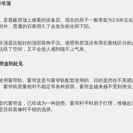
膏吊顶
，是遮蔽房顶上难看的设备层。现在的房子一般举架为2.6米左
另外，普通的石膏用久了会发生粉化和下陷。
吊顶是比较好的顶部装饰手法。墙壁和房顶没有用石膏线区分的
活跃了空间，又不会使人感到喘不上气来。
窗帘盒到处见
使用窗帘轨。窗帘盒是与窗帘轨配套使用的，目的是挡住不美观
、窗帘轨质量相对不稳定等各种原因，窗帘盒越来越不受到准业
取代窗帘盒，已经成为一种趋势。窗帘杆平时易于打理，维修起
是目前装修时不错的选择。