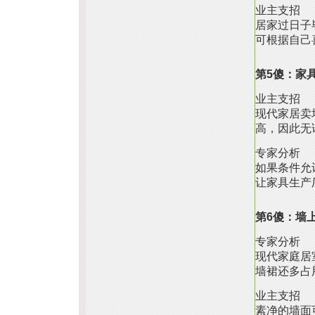
业主支招
居家过日子
可根据自己
第5傻：家
业主支招
现代家居卖
高，因此无
专家分析
如果条件允
让家具生产
第6傻：墙
专家分析
现代家庭居
墙裙还多占
业主支招
素净的墙面