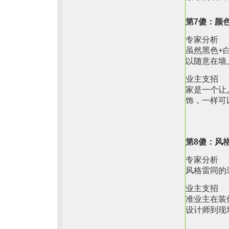
第7傻：颜
专家分析
虽然黑色+
以随意在墙
业主支招
家是一个让
饰，一样可
第8傻：风
专家分析
风格雷同的
业主支招
准业主在装
设计师到现