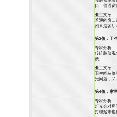
轻装修重装
口，普通窗
业主支招
普通的窗口
如果是客厅
第3傻：卫
专家分析
传统装修观
便。
业主支招
卫生间装修
光问题，又
第4傻：家
专家分析
灯光会对房
打理起来也