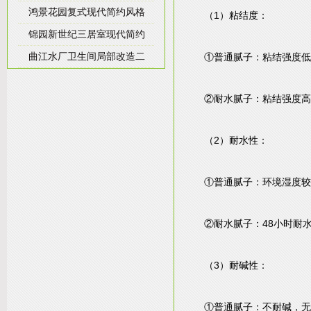
鸿景花园复式现代简约风格
（
1
）粘结度：
锦园新世纪三居室现代简约
曲江水厂卫生间局部改造二
①普通腻子：粘结强度低
②耐水腻子：粘结强度高
（
2
）耐水性：
①普通腻子：环境湿度较
②耐水腻子：
48
小时耐
（
3
）耐碱性：
①普通腻子：不耐碱，无