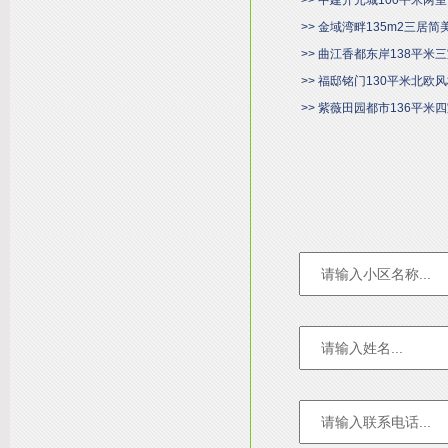
>> 中建开元城100平米
>> 金域湾畔135m2三居
>> 曲江香都东岸138平
>> 福邸铭门130平米北欧
>> 紫薇田园都市136平