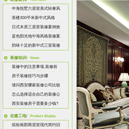
中海悦墅六居室美式轻奢风
茶楼300平米新中式风格
日式木质三居室装修案例效
蓝色阳光地中海风格装修案
韵味十足的新中式三室装修
装修知识/
News
装修中的注意事项,装修前
房子装修技巧与步骤
请问西安哪家装修公司比较
怎么选择适合自己的装修公
西安装修房子需要多少钱?
在建工地/
Product display
缤纷南郡两居室现代简约旧