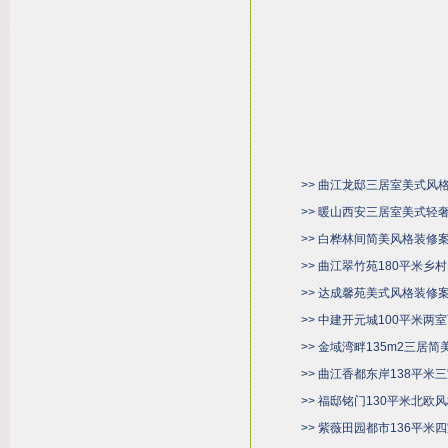
>> 曲江龙邸三居室美式风
>> 暖山西安三居室美式轻
>> 白桦林间简美风格装修
>> 曲江翠竹苑180平米
>> 达成馨苑美式风格装修
>> 中建开元城100平米
>> 金域湾畔135m2三居
>> 曲江香都东岸138平
>> 福邸铭门130平米北欧
>> 紫薇田园都市136平