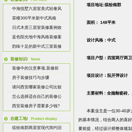
项目地址:缤纷南郡
中海悦墅六居室美式轻奢风
茶楼300平米新中式风格
面积： 148平米
日式木质三居室装修案例效
蓝色阳光地中海风格装修案
设计风格：中式
韵味十足的新中式三室装修
项目户型：四室两厅两卫
装修知识/
News
装修中的注意事项,装修前
项目设计：阮开萍设计
房子装修技巧与步骤
请问西安哪家装修公司比较
主要材料 : 全抛釉瓷
怎么选择适合自己的装修公
西安装修房子需要多少钱?
本案业主是一位30-4
在建工地/
Product display
的基本情况，结合两人的喜好
缤纷南郡两居室现代简约旧
要前提，经过设计师整体规划