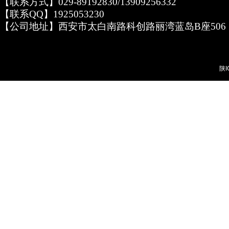
【联系方式】029-89192830/13909256332
【联系QQ】1925053230
【公司地址】西安市太白南路科创路丽湾蓝岛B座506
陕I