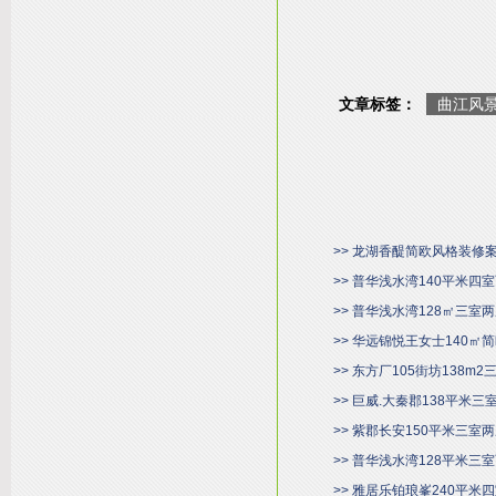
文章标签：
曲江风
>> 龙湖香醍简欧风格装修
>> 普华浅水湾140平米
>> 普华浅水湾128㎡三
>> 华远锦悦王女士140
>> 东方厂105街坊138m
>> 巨威.大秦郡138平米
>> 紫郡长安150平米三
>> 普华浅水湾128平米
>> 雅居乐铂琅峯240平