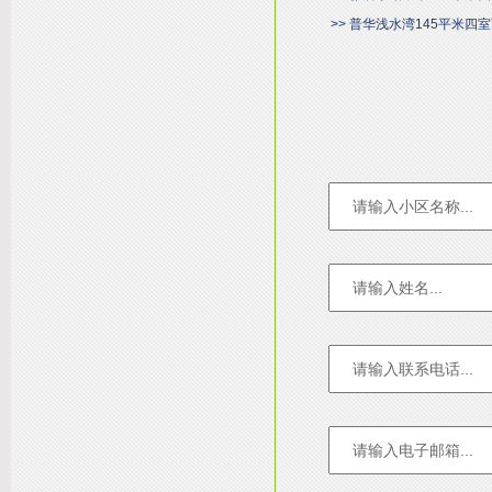
>> 普华浅水湾145平米