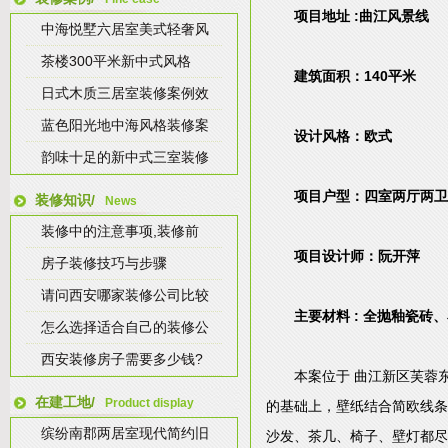
项目地址 :曲江风景线
中海悦墅六居室美式轻奢风
茶楼300平米新中式风格
建筑面积：140平米
日式木质三居室装修案例效
蓝色阳光地中海风格装修案
设计风格：欧式
韵味十足的新中式三室装修
项目户型：四室两厅两卫
装修知识/
News
装修中的注意事项,装修前
项目设计师：阮开萍
房子装修技巧与步骤
请问西安哪家装修公司比较
主要材料 : 全抛釉瓷
怎么选择适合自己的装修公
西安装修房子需要多少钱?
本案位于 曲江新区芙蓉
在建工地/
Product display
的基础上，壁纸结合简欧线条
缤纷南郡两居室现代简约旧
沙发、茶几、椅子、壁灯都尽