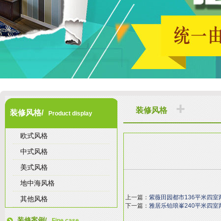
装修风格
装修风格/
Product display
欧式风格
中式风格
美式风格
地中海风格
上一篇：
紫薇田园都市136平米四
其他风格
下一篇：
雅居乐铂琅峯240平米四
装修案例/
Fine case