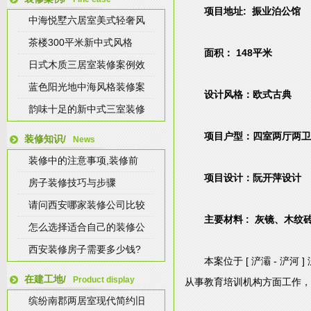
项目地址: 振业泊公馆
中海悦墅六居室美式轻奢风
茶楼300平米新中式风格
面积： 148平米
日式木质三居室装修案例效
蓝色阳光地中海风格装修案
设计风格：欧式古典
韵味十足的新中式三室装修
项目户型：四室两厅两卫
装修知识/
News
装修中的注意事项,装修前
项目设计：阮开萍设计
房子装修技巧与步骤
请问西安哪家装修公司比较
主要材料 : 灰镜、木
怎么选择适合自己的装修公
西安装修房子需要多少钱?
本案位于 [ 浐灞 - 
在建工地/
Product display
从事教育培训机构方面工作，
缤纷南郡两居室现代简约旧