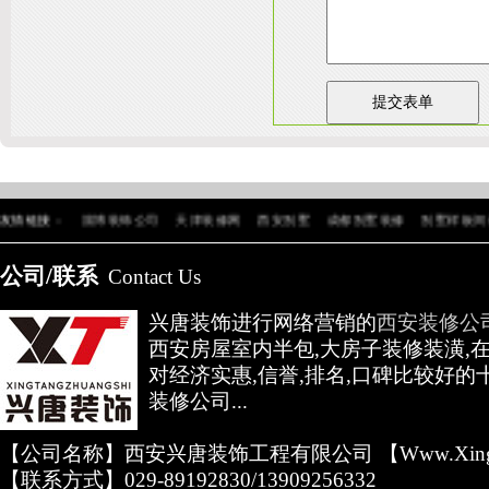
陕
友情链接：
淄博装饰公司
天津装修网
西安别墅
成都别墅装修
别墅样板间
高低压开关柜通电试验台
公司/联系
Contact Us
兴唐装饰进行网络营销的
西安装修公
西安房屋室内半包,大房子装修装潢,
对经济实惠,信誉,排名,口碑比较好的
装修公司...
【公司名称】西安兴唐装饰工程有限公司 【www.xingta
【联系方式】029-89192830/13909256332