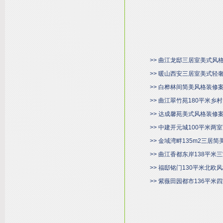
>> 曲江龙邸三居室美式风
>> 暖山西安三居室美式轻
>> 白桦林间简美风格装修
>> 曲江翠竹苑180平米
>> 达成馨苑美式风格装修
>> 中建开元城100平米
>> 金域湾畔135m2三居
>> 曲江香都东岸138平
>> 福邸铭门130平米北欧
>> 紫薇田园都市136平